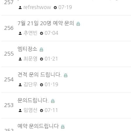
257
refreshwow
07-19
7월 21일 20명 예약 문의
256
추연빈
07-04
엠티장소
255
최문영
01-21
견적 문의 드립니다.
254
김단우
01-19
문의드립니다.
253
임영선
07-11
예약 문의드립니다