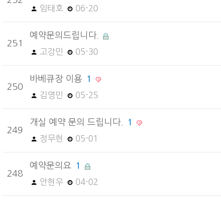
252
임태호
06-20
예약문의드립니다.
251
고강민
05-30
바베큐장 이용
1
250
김영민
05-25
개실 예약 문의 드립니다.
1
249
정무현
05-01
예약문의요
1
248
안현우
04-02