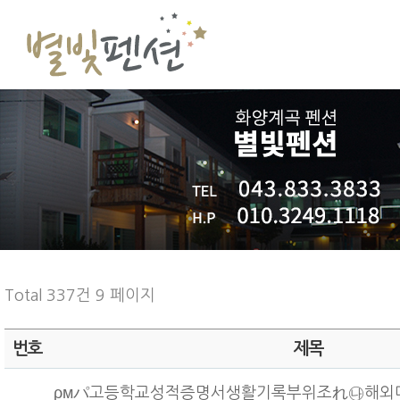
Total 337건
9 페이지
번호
제목
ρмパ고등학교성적증명서생활기록부위조れ㉯해