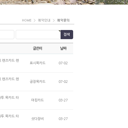
글쓴이
날짜
비.렌즈카드.렌
표시목카드
07-02
비.렌즈카드.렌
공장목카드
07-02
화투.목카드.타
마킹카드
03-27
화투.목카드.타
섯다장비
03-27