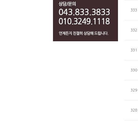
333
332
331
330
329
328