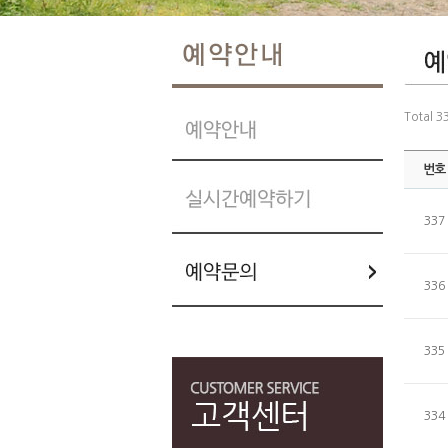
Total 
번호
337
336
335
334