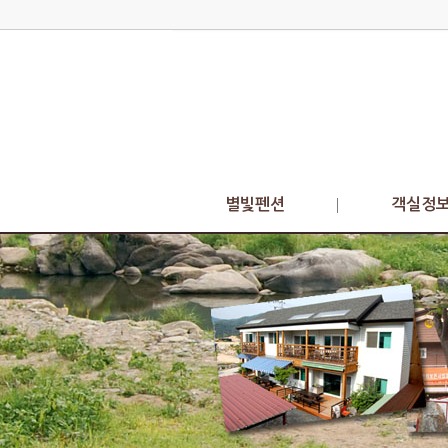
별빛펜션
객실정